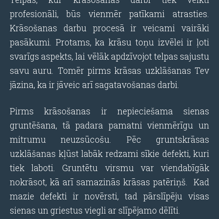
profesionāli, būs vienmēr patīkami atrasties.
Krāsošanas darbu procesā ir veicami vairāki
pasākumi. Protams, ka krāsu toņu izvēlei ir ļoti
svarīgs aspekts, lai vēlāk apdzīvojot telpas sajustu
savu auru. Tomēr pirms krāsas uzklāšanas Tev
jāzina, ka ir jāveic arī sagatavošanas darbi.
Pirms krāsošanas ir nepieciešama sienas
gruntēšana, tā padara pamatni vienmērīgu un
mitrumu neuzsūcošu. Pēc gruntskrāsas
uzklāšanas kļūst labāk redzami sīkie defekti, kuri
tiek laboti. Gruntētu virsmu var viendabīgāk
nokrāsot, kā arī samazinās krāsas patēriņš. Kad
mazie defekti ir novērsti, tad pārslīpēju visas
sienas un griestus viegli ar slīpējamo dēlīti.