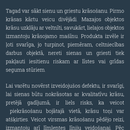
Tagad var sākt sienu un griestu krāsošanu. Pirmo
krāsas kārtu veicu divējādi. Mazajos objektos
krāsu uzklāju ar veltnīti, savukārt, lielajos objektos
izmantoju krāsojamo mašīnu. Produkta izvēle ir
ļoti svarīga, jo turpinot, piemēram, celtniecības
darbus objektā, nereti sienas un griesti tiek
pakļauti iesitienu riskam ar līstes vai grīdas
seguma stūriem.
Lai varētu novērst izveidojušos defektu, ir svarīgi,
lai sienas būtu nokrāsotas ar kvalitatīvu krāsu,
pretējā gadījumā, ir liels risks, ka veicot
piekrāsošanu bojātajā vietā, krāsu toņi var
atšķirties. Veicot virsmas krāsošanu pēdējo reizi,
izmantoju arī līmlentes līniju veidošanai. Pēc