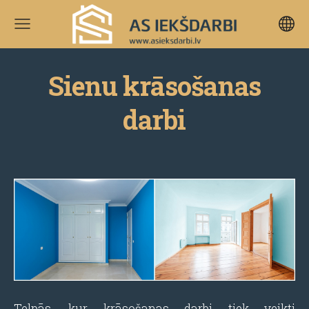
Sienu krāsošanas
darbi
Telpās, kur krāsošanas darbi tiek veikti