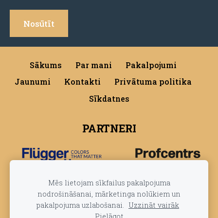
Sākums
Par mani
Pakalpojumi
Jaunumi
Kontakti
Privātuma politika
Sīkdatnes
PARTNERI
Mēs lietojam sīkfailus pakalpojuma
nodrošināšanai, mārketinga nolūkiem un
pakalpojuma uzlabošanai.
Uzzināt vairāk
Pielāgot